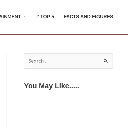
AINMENT
# TOP 5
FACTS AND FIGURES
S
e
a
You May Like.....
r
c
h
f
o