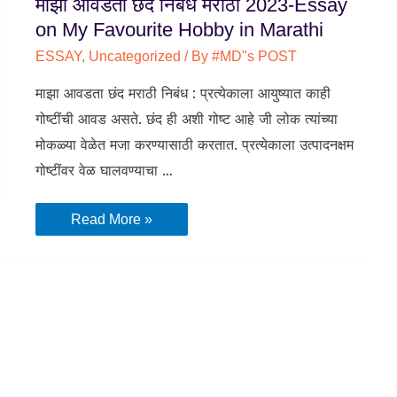
माझा आवडता छंद निबंध मराठी 2023-Essay
on My Favourite Hobby in Marathi
ESSAY
,
Uncategorized
/ By
#MD"s POST
माझा आवडता छंद मराठी निबंध : प्रत्येकाला आयुष्यात काही
गोष्टींची आवड असते. छंद ही अशी गोष्ट आहे जी लोक त्यांच्या
मोकळ्या वेळेत मजा करण्यासाठी करतात. प्रत्येकाला उत्पादनक्षम
गोष्टींवर वेळ घालवण्याचा …
माझा
Read More »
आवडता
छंद
निबंध
मराठी
2023-
Essay