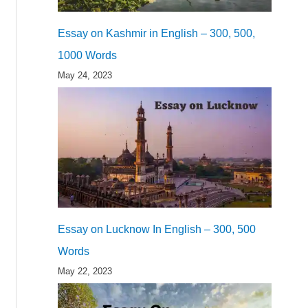
Essay on Kashmir in English – 300, 500,
1000 Words
May 24, 2023
Essay on Lucknow In English – 300, 500
Words
May 22, 2023