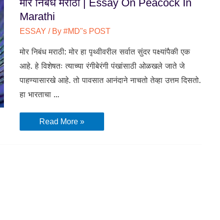
मोर निबंध मराठी | Essay On Peacock In
Marathi
ESSAY
/ By
#MD"s POST
मोर निबंध मराठी: मोर हा पृथ्वीवरील सर्वात सुंदर पक्ष्यांपैकी एक
आहे. हे विशेषतः त्याच्या रंगीबेरंगी पंखांसाठी ओळखले जाते जे
पाहण्यासारखे आहे. तो पावसात आनंदाने नाचतो तेव्हा उत्तम दिसतो.
हा भारताचा …
मोर
Read More »
निबंध
मराठी
|
Essay
On
Peacock