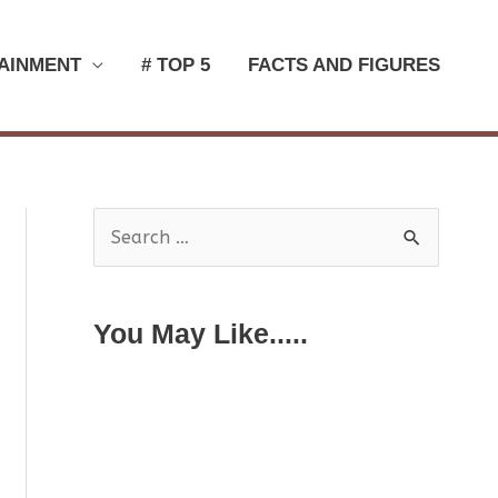
AINMENT
# TOP 5
FACTS AND FIGURES
S
e
a
You May Like.....
r
c
h
f
o