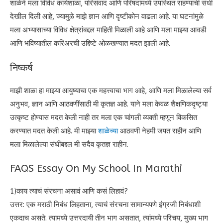
शाळेने मला विविध कार्यशाळा, परिसंवाद आणि परिषदांमध्ये उपस्थित राहण्याची संधी
देखील दिली आहे, ज्यामुळे माझे ज्ञान आणि दृष्टीकोन वाढला आहे. या घटनांमुळे
मला अभ्यासाच्या विविध क्षेत्रांबद्दल माहिती मिळाली आहे आणि मला माझ्या आवडी
आणि भविष्यातील करिअरची उद्दिष्टे ओळखण्यात मदत झाली आहे.
निष्कर्ष
माझी शाळा हा माझ्या आयुष्याचा एक महत्त्वाचा भाग आहे, आणि मला मिळालेल्या सर्व
अनुभव, ज्ञान आणि आठवणींसाठी मी कृतज्ञ आहे. याने मला केवळ शैक्षणिकदृष्ट्या
उत्कृष्ट होण्यास मदत केली नाही तर मला एक चांगली व्यक्ती म्हणून विकसित
करण्यात मदत केली आहे. मी माझ्या
शाळेच्या
आठवणी नेहमी जपत राहीन आणि
मला मिळालेल्या संधींबद्दल मी सदैव कृतज्ञ राहीन.
FAQS Essay On My School In Marathi
1)काय त्याचं संरचना असावं आणि कसं लिहावं?
उत्तर: एक मराठी निबंध लिहताना, त्याचं संरचना सामान्यपणे इंग्रजी निबंधाशी
एकदाच असते. त्यामध्ये उत्तरदायी तीन भाग असतात, त्यांमध्ये परिचय, मुख्य भाग