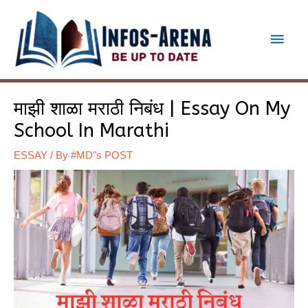
Skip
to
Main
content
Men
माझी शाळा मराठी निबंध | Essay On My
School In Marathi
ESSAY
/ By
#MD"s POST