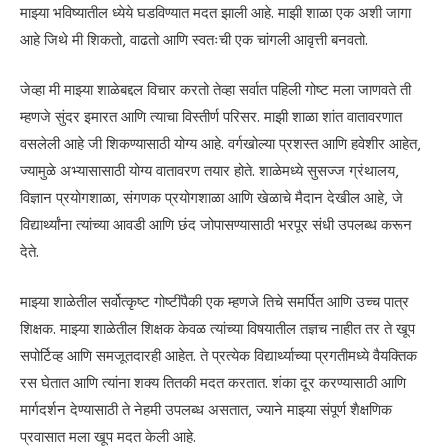
माझ्या भविष्यातील ध्येये घडविण्यात मदत झाली आहे. माझी शाळा एक अशी जागा
आहे जिथे मी शिकतो, वाढतो आणि स्वतःची एक चांगली आवृत्ती बनवतो.
जेव्हा मी माझ्या शाळेबद्दल विचार करतो तेव्हा सर्वात पहिली गोष्ट मला जाणवते ती
म्हणजे सुंदर इमारत आणि त्याचा विस्तीर्ण परिसर. माझी शाळा शांत वातावरणात
वसलेली आहे जी शिकण्यासाठी योग्य आहे. वर्गखोल्या प्रशस्त आणि हवेशीर आहेत,
ज्यामुळे अभ्यासासाठी योग्य वातावरण तयार होते. शाळेमध्ये सुसज्ज ग्रंथालय,
विज्ञान प्रयोगशाळा, संगणक प्रयोगशाळा आणि खेळाचे मैदान देखील आहे, जे
विद्यार्थ्यांना त्यांच्या आवडी आणि छंद जोपासण्यासाठी भरपूर संधी उपलब्ध करून
देते.
माझ्या शाळेतील सर्वोत्कृष्ट गोष्टींपैकी एक म्हणजे तिचे समर्पित आणि उच्च पात्र
शिक्षक. माझ्या शाळेतील शिक्षक केवळ त्यांच्या विषयातील तज्ञच नाहीत तर ते खूप
सपोर्टिव्ह आणि समजूतदारही आहेत. ते प्रत्येक विद्यार्थ्याच्या प्रगतीमध्ये वैयक्तिक
रस घेतात आणि त्यांना शक्य तितकी मदत करतात. शंका दूर करण्यासाठी आणि
मार्गदर्शन देण्यासाठी ते नेहमी उपलब्ध असतात, ज्याने माझ्या संपूर्ण शैक्षणिक
प्रवासात मला खूप मदत केली आहे.