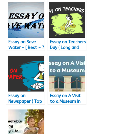
Essay on Save
Essay on Teachers
Water – [ Best – 7
Day ( Long and
Save Water Essay
Short Essay on
of 2023 ]
Teacher’s Day in
English 2023 )
Essay on
Essay on A Visit
Newspaper ( Top
to a Museum In
– 7 Long and
English – 200,
Short Newspaper
500, 1000 Words
Essay )