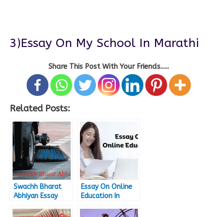
3)Essay On My School In Marathi
Share This Post With Your Friends......
Related Posts:
Swachh Bharat
Essay On Online
Abhiyan Essay
Education In
(Long and Short
English [ 200 –
Essay on Swachh
1000 Words ]