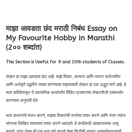
माझा आवडता छंद मराठी निबंध Essay on
My Favourite Hobby in Marathi
(2०० शब्दांत)
This Section is Useful for 9 and 10th students of Classes.
लेखन हा माझा आवडता छंद आहे. माझे विचार, कल्पना आणि भावना सर्जनशील
आणि अर्थपूर्ण पद्धतीने व्यक्त करण्याचा माझ्यासाठी लेखन हा एक अद्भुत मार्ग आहे. हे
मला कवितेपासून ते काल्पनिक कथांपर्यंत विविध प्रकारच्या लेखनशैली एक्सप्लोर
करण्यास अनुमती देते.
मला कल्पनांचे मंथन करणे, माझ्या विचारांची रूपरेषा तयार करणे आणि नंतर त्यांना
चांगल्या लिखित स्वरूपात तयार करणे आवडते. हे कधीकधी आव्हानात्मक असू
शकते, परंतु जेव्हा मी एक भाग पूर्ण करतो तेव्हा सिद्धीची भावना आश्चर्यकारकपणे