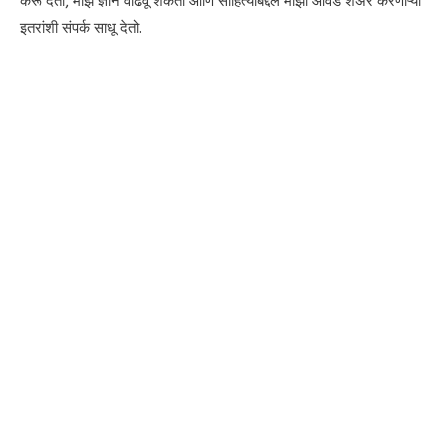
करू देतो, माझे ज्ञान वाढवू शकतो आणि साहित्याबद्दल माझी आवड शेअर करणाऱ्या
इतरांशी संपर्क साधू देतो.