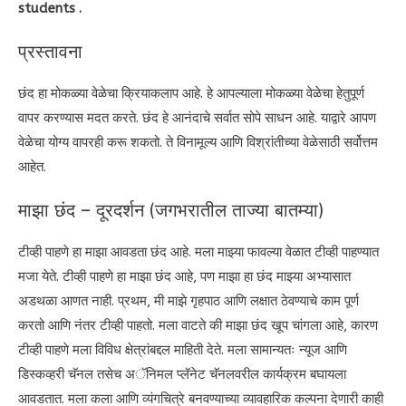
students .
प्रस्तावना
छंद हा मोकळ्या वेळेचा क्रियाकलाप आहे. हे आपल्याला मोकळ्या वेळेचा हेतुपूर्ण
वापर करण्यास मदत करते. छंद हे आनंदाचे सर्वात सोपे साधन आहे. याद्वारे आपण
वेळेचा योग्य वापरही करू शकतो. ते विनामूल्य आणि विश्रांतीच्या वेळेसाठी सर्वोत्तम
आहेत.
माझा छंद – दूरदर्शन (जगभरातील ताज्या बातम्या)
टीव्ही पाहणे हा माझा आवडता छंद आहे. मला माझ्या फावल्या वेळात टीव्ही पाहण्यात
मजा येते. टीव्ही पाहणे हा माझा छंद आहे, पण माझा हा छंद माझ्या अभ्यासात
अडथळा आणत नाही. प्रथम, मी माझे गृहपाठ आणि लक्षात ठेवण्याचे काम पूर्ण
करतो आणि नंतर टीव्ही पाहतो. मला वाटते की माझा छंद खूप चांगला आहे, कारण
टीव्ही पाहणे मला विविध क्षेत्रांबद्दल माहिती देते. मला सामान्यतः न्यूज आणि
डिस्कव्हरी चॅनल तसेच अॅनिमल प्लॅनेट चॅनलवरील कार्यक्रम बघायला
आवडतात. मला कला आणि व्यंगचित्रे बनवण्याच्या व्यावहारिक कल्पना देणारी काही