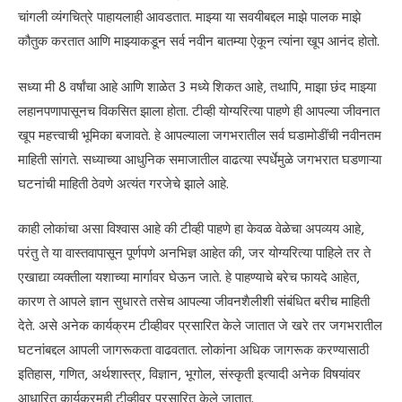
चांगली व्यंगचित्रे पाहायलाही आवडतात. माझ्या या सवयीबद्दल माझे पालक माझे
कौतुक करतात आणि माझ्याकडून सर्व नवीन बातम्या ऐकून त्यांना खूप आनंद होतो.
सध्या मी 8 वर्षांचा आहे आणि शाळेत 3 मध्ये शिकत आहे, तथापि, माझा छंद माझ्या
लहानपणापासूनच विकसित झाला होता. टीव्ही योग्यरित्या पाहणे ही आपल्या जीवनात
खूप महत्त्वाची भूमिका बजावते. हे आपल्याला जगभरातील सर्व घडामोडींची नवीनतम
माहिती सांगते. सध्याच्या आधुनिक समाजातील वाढत्या स्पर्धेमुळे जगभरात घडणाऱ्या
घटनांची माहिती ठेवणे अत्यंत गरजेचे झाले आहे.
काही लोकांचा असा विश्वास आहे की टीव्ही पाहणे हा केवळ वेळेचा अपव्यय आहे,
परंतु ते या वास्तवापासून पूर्णपणे अनभिज्ञ आहेत की, जर योग्यरित्या पाहिले तर ते
एखाद्या व्यक्तीला यशाच्या मार्गावर घेऊन जाते. हे पाहण्याचे बरेच फायदे आहेत,
कारण ते आपले ज्ञान सुधारते तसेच आपल्या जीवनशैलीशी संबंधित बरीच माहिती
देते. असे अनेक कार्यक्रम टीव्हीवर प्रसारित केले जातात जे खरे तर जगभरातील
घटनांबद्दल आपली जागरूकता वाढवतात. लोकांना अधिक जागरूक करण्यासाठी
इतिहास, गणित, अर्थशास्त्र, विज्ञान, भूगोल, संस्कृती इत्यादी अनेक विषयांवर
आधारित कार्यक्रमही टीव्हीवर प्रसारित केले जातात.