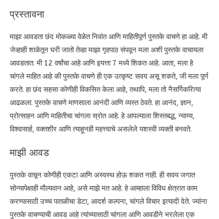
प्रस्तावना
माझा आवडता छंद मोकळ्या वेळेत निवांत आणि माहितीपूर्ण पुस्तके वाचणे हा आहे. मी
जेव्हाही शाळेतून घरी जातो तेव्हा माझा गृहपाठ संपवून मला अशी पुस्तके वाचायला
आवडतात. मी 12 वर्षांचा आहे आणि इयत्ता 7 मध्ये शिकत आहे. आता, मला हे
चांगले माहित आहे की पुस्तके वाचणे ही एक उत्कृष्ट सवय असू शकते, जी मला पूर्ण
करते. हा छंद सहसा कोणीही विकसित केला आहे, तथापि, मला तो नैसर्गिकरित्या
आढळला. पुस्तके वाचणे माणसाला आनंदी आणि व्यस्त ठेवते. हा आनंद, ज्ञान,
प्रोत्साहन आणि माहितीचा चांगला स्रोत आहे. हे आपल्याला शिस्तबद्ध, न्याय्य,
विश्वासार्ह, वक्तशीर आणि त्याहूनही महत्त्वाचे असलेले यशस्वी व्यक्ती बनवते.
माझी आवड
पुस्तके वाचून कोणीही एकटा आणि अस्वस्थ होऊ शकत नाही. ही सवय जगात
सोन्यापेक्षाही मौल्यवान आहे, असे माझे मत आहे. हे आम्हाला विविध क्षेत्रात काम
करण्यासाठी उच्च पातळीचा डेटा, आदर्श कल्पना, चांगले विचार इत्यादी देते. ज्यांना
पुस्तके वाचण्याची आवड आहे त्यांच्यासाठी चांगला आणि आवडीने भरलेला एक