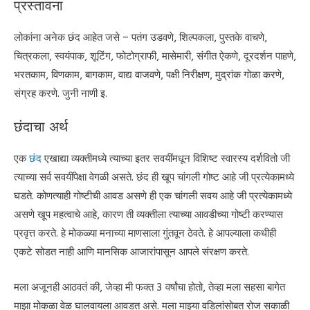
प्रस्तावना
लोकांना अनेक छंद आहेत जसे – पतंग उडवणे, शिल्पकला, पुस्तके वाचणे,
चित्रकला, स्वयंपाक, शूटिंग, फोटोग्राफी, मासेमारी, संगीत ऐकणे, दूरदर्शन पाहणे,
भरतकाम, विणकाम, बागकाम, वाद्य वाजवणे, पक्षी निरीक्षण, मुद्रांक गोळा करणे,
संग्रह करणे. जुनी नाणी इ.
छंदाचा अर्थ
एक
छंद
एखाद्या व्यक्तीमध्ये त्याच्या इतर सवयींमधून विशिष्ट स्वारस्य दर्शवितो जी
त्याच्या सर्व सवयींपेक्षा वेगळी असते. छंद ही खूप चांगली गोष्ट आहे जी प्रत्येकामध्ये
घडते. कोणत्याही गोष्टीची आवड असणे ही एक चांगली सवय आहे जी प्रत्येकामध्ये
असणे खूप महत्वाचे आहे, कारण ती व्यक्तीला त्याच्या आवडीच्या गोष्टी करण्यास
प्रवृत्त करते. हे मोकळ्या मनाच्या माणसाला गुंतवून ठेवते. हे आपल्याला कधीही
एकटे सोडत नाही आणि मानसिक आजारांपासून आपले संरक्षण करते.
मला अजूनही आठवतं की, जेव्हा मी फक्त 3 वर्षांचा होतो, तेव्हा मला सहसा बागेत
माझा मोकळा वेळ घालवायला आवडत असे. मला माझ्या वडिलांसोबत रोज सकाळी